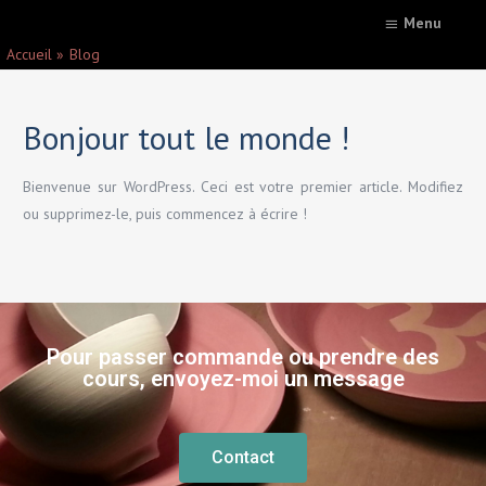
Menu
Accueil
Blog
Bonjour tout le monde !
Bienvenue sur WordPress. Ceci est votre premier article. Modifiez
ou supprimez-le, puis commencez à écrire !
Pour passer commande ou prendre des
cours, envoyez-moi un message
Contact