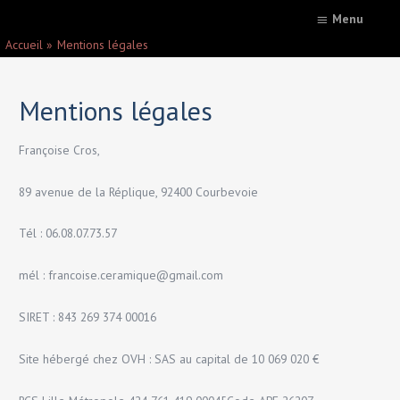
Menu
Accueil
Mentions légales
Mentions légales
Françoise Cros,
89 avenue de la Réplique, 92400 Courbevoie
Tél : 06.08.07.73.57​
mél : francoise.ceramique@gmail.com
SIRET : 843 269 374 00016
Site hébergé chez OVH : SAS au capital de 10 069 020 €