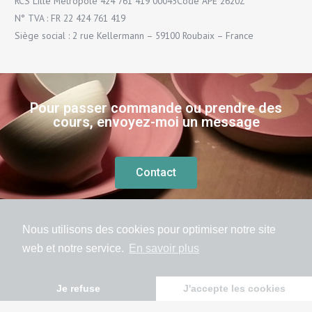
RCS Lille Métropole 424 761 419 00045Code APE 2620Z
N° TVA : FR 22 424 761 419
Siège social : 2 rue Kellermann – 59100 Roubaix – France
Pour passer commande ou prendre des
cours, envoyez-moi un message
Contact
Nous utilisons des cookies pour optimiser notre site
Politique de confidentialité
Mentions légales
web et notre service.
En savoir plus
Site réalisé par Wébilie
Politique de cookies (UE)
Je refuse
J'accepte les cookies